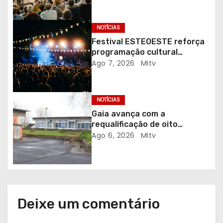
r
NOTÍCIAS
t
Festival ESTEOESTE reforça
i
programação cultural
gratuita em Braga
Ago 7, 2026
MItv
g
o
NOTÍCIAS
s
Gaia avança com a
requalificação de oito
escolas prioritárias
Ago 6, 2026
MItv
Deixe um comentário