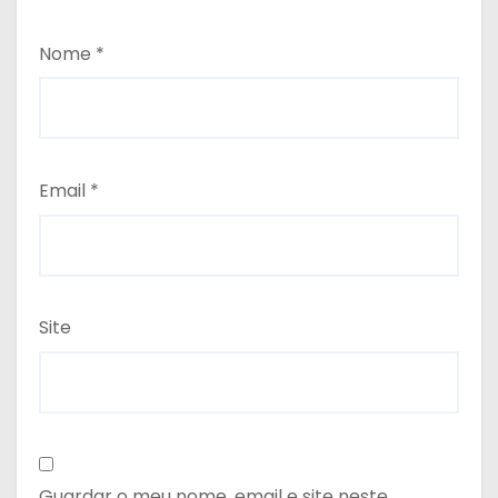
Nome
*
Email
*
Site
Guardar o meu nome, email e site neste