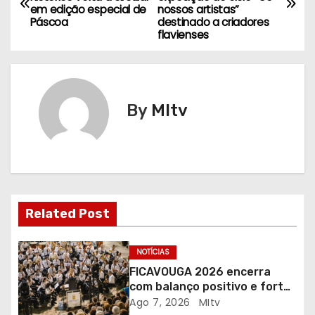
a
em edição especial de
nossos artistas”
Páscoa
destinado a criadores
v
flavienses
e
g
By
MItv
a
ç
ã
o
Related Post
d
NOTÍCIAS
e
FICAVOUGA 2026 encerra
com balanço positivo e forte
a
adesão da comunidade
Ago 7, 2026
MItv