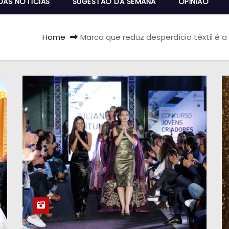
DAS NOTÍCIAS
SUGESTÃO DA SEMANA
OPINIÃO
Home
Marca que reduz desperdício têxtil é