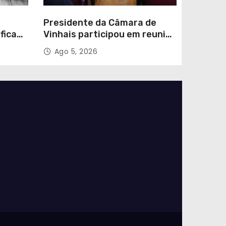
Presidente da Câmara de
ificado
Vinhais participou em reunião
com o Secretário de Estado
Ago 5, 2026
da Proteção Civil