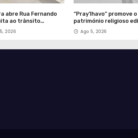
a abre Rua Fernando
“Pray’lhavo” promove o
ita ao trânsito
património religioso ed
óvel
do Arciprestado
5, 2026
Ago 5, 2026