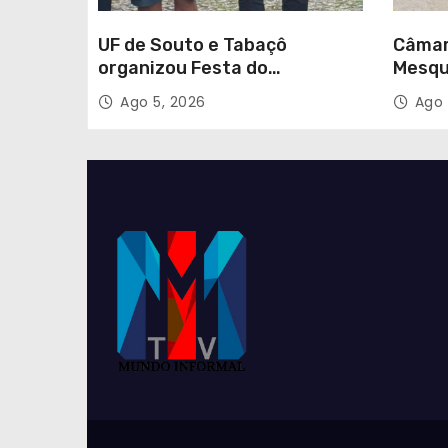
UF de Souto e Tabaçô
Câmar
organizou Festa do
Mesqu
Emigrante
autom
Ago 5, 2026
Ago 