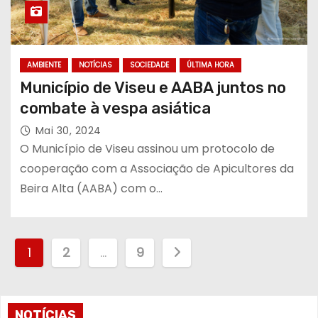
AMBIENTE
NOTÍCIAS
SOCIEDADE
ÚLTIMA HORA
Município de Viseu e AABA juntos no
combate à vespa asiática
Mai 30, 2024
O Município de Viseu assinou um protocolo de
cooperação com a Associação de Apicultores da
Beira Alta (AABA) com o…
P
1
2
…
9
a
g
NOTÍCIAS