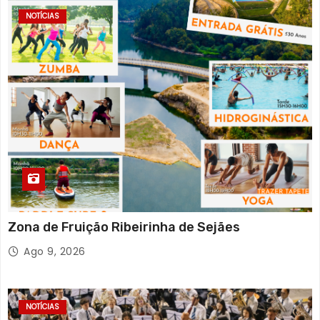
o
NOTÍCIAS
n
t
e
ú
d
o
s
Zona de Fruição Ribeirinha de Sejães
Ago 9, 2026
NOTÍCIAS