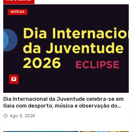
i
NOTÍCIAS
n
a
ç
ã
o
d
o
Dia Internacional da Juventude celebra-se em
Gaia com desporto, música e observação do
s
eclipse solar
Ago 9, 2026
c