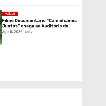
NOTÍCIAS
Filme Documentário “Caminhamos
Juntos” chega ao Auditório do
C.E.R. Vagos em sessão solidária
Ago 6, 2026
MItv