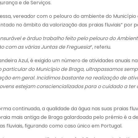
rança e de Serviços.
 Bessa, vereador com o pelouro do ambiente do Município 
ado no âmbito da valorização das praias fluviais” por p
surável e árduo trabalho feito pelo pelouro do Ambient
ção com as várias Juntas de Freguesia
“, referiu.
andeira Azul, é exigido um número de atividades anuais n
o particular do Município de Braga, ultrapassamos semp
lação em geral. Incidimos bastante na realização de a
 jovens estejam consciencializados para o cuidado a te
a continuada, a qualidade da água nas suas praias fluvia
praia mais antiga de Braga galardoada pelo prémio é a 
 fluviais, figurando como caso único em Portugal.