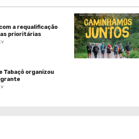
com a requalificação
as prioritárias
tv
e Tabaçô organizou
igrante
tv