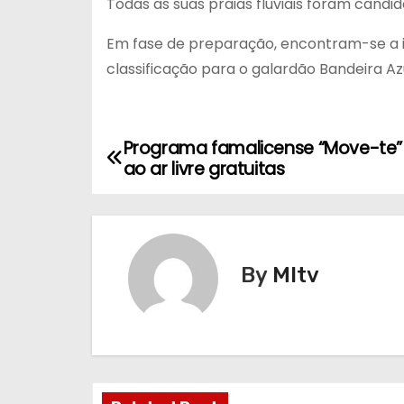
Todas as suas praias fluviais foram candid
Em fase de preparação, encontram-se a 
classificação para o galardão Bandeira Azu
Programa famalicense “Move-te” 
N
ao ar livre gratuitas
a
v
e
By
MItv
g
a
ç