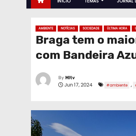
INÍCIO
TEMAS
JORNAL 
AMBIENTE
NOTÍCIAS
SOCIEDADE
ÚLTIMA HORA
Braga tem o maio
com Bandeira Azu
By
MItv
Jun 17, 2024
,
#ambiente