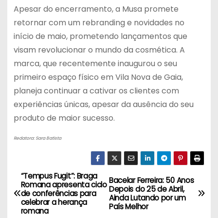
Apesar do encerramento, a Musa promete
retornar com um rebranding e novidades no
início de maio, prometendo lançamentos que
visam revolucionar o mundo da cosmética. A
marca, que recentemente inaugurou o seu
primeiro espaço físico em Vila Nova de Gaia,
planeja continuar a cativar os clientes com
experiências únicas, apesar da ausência do seu
produto de maior sucesso.
Redatora: Sara Batista
“Tempus Fugit”: Braga
N
Bacelar Ferreira: 50 Anos
Romana apresenta ciclo
Depois do 25 de Abril,
de conferências para
a
Ainda Lutando por um
celebrar a herança
País Melhor
romana