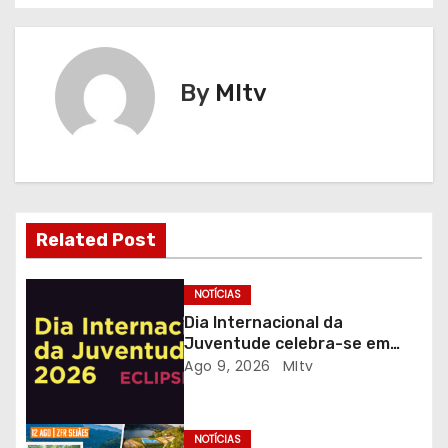
v
e
g
By
MItv
a
ç
ã
Related Post
o
d
NOTÍCIAS
Dia Internacional da
e
Juventude celebra-se em
Gaia com desporto, música e
Ago 9, 2026
MItv
a
observação do eclipse solar
r
NOTÍCIAS