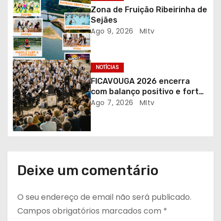
t
Zona de Fruição Ribeirinha de
Sejães
i
Ago 9, 2026
MItv
g
NOTÍCIAS
o
FICAVOUGA 2026 encerra
s
com balanço positivo e forte
adesão da comunidade
Ago 7, 2026
MItv
Deixe um comentário
O seu endereço de email não será publicado.
Campos obrigatórios marcados com
*