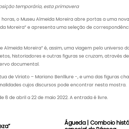
sição temporária, esta primavera
s 17 horas, o Museu Almeida Moreira abre portas a uma no
ida Moreira” e apresenta uma seleção de correspondênci
e Almeida Moreira” é, assim, uma viagem pelo universo do
itetos, historiadores e outras figuras se cruzam, através 
cervo documental.
tátua de Viriato – Mariano Benlliure -, e uma das figuras 
nalidades cujos discursos pode encontrar nesta mostra.
e 8 de abril a 22 de maio 2022. A entrada é livre.
Águeda | Comboio histór
eza”