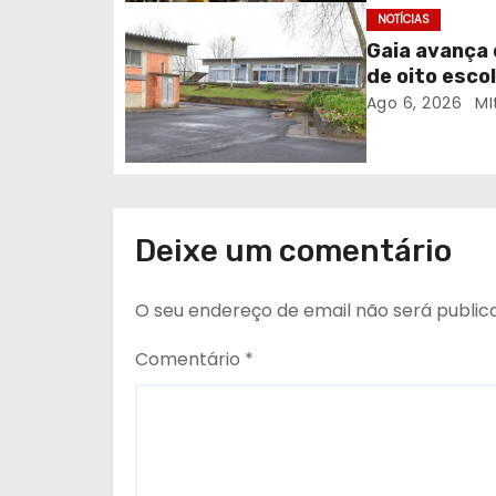
a
NOTÍCIAS
r
Gaia avança 
de oito escol
t
Ago 6, 2026
MI
i
g
o
Deixe um comentário
s
O seu endereço de email não será public
Comentário
*