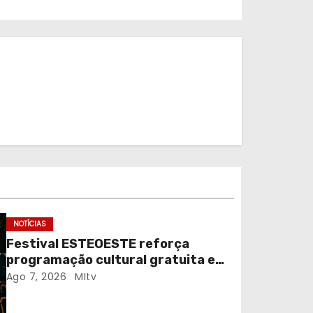
NOTÍCIAS
Festival ESTEOESTE reforça
programação cultural gratuita em
Braga
Ago 7, 2026
MItv