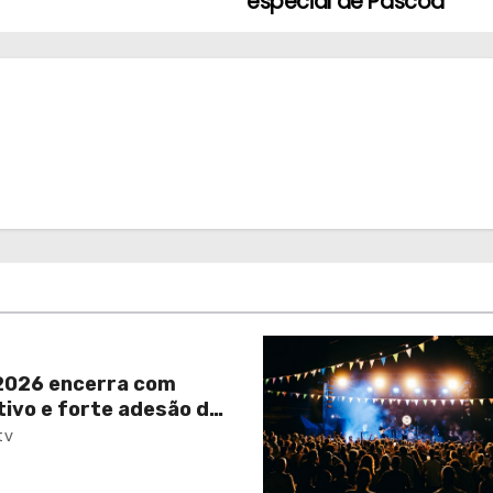
especial de Páscoa
026 encerra com
tivo e forte adesão da
tv