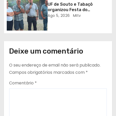
o
UF de Souto e Tabaçô
s
organizou Festa do
Emigrante
Ago 5, 2026
MItv
Deixe um comentário
O seu endereço de email não será publicado.
Campos obrigatórios marcados com
*
Comentário
*