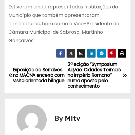
Estiveram ainda representadas Instituições do
Município que também apresentaram
candidaturas, bem como o Vice-Presidente da
Câmara Municipal de Sabrosa, Martinho
Gonçalves.
2ª edição “Symposium
N
Exposição de Serralves
Aqvae: Cidades Termais
no MACNA encerra com
no Império Romano”
a
visita orientada bilingue
numa aposta pelo
conhecimento
v
e
g
By
MItv
a