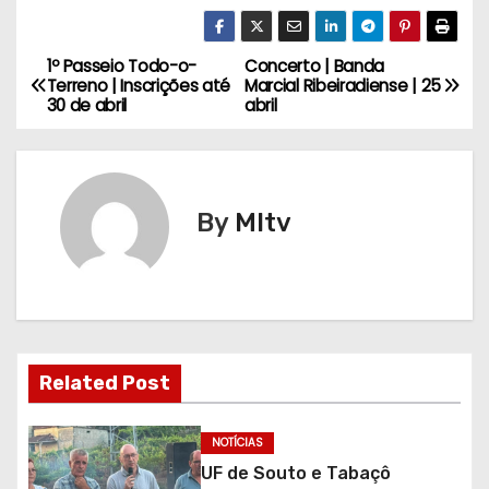
1º Passeio Todo-o-
Concerto | Banda
N
Terreno | Inscrições até
Marcial Ribeiradiense | 25
30 de abril
abril
a
v
e
By
MItv
g
a
ç
Related Post
ã
o
NOTÍCIAS
UF de Souto e Tabaçô