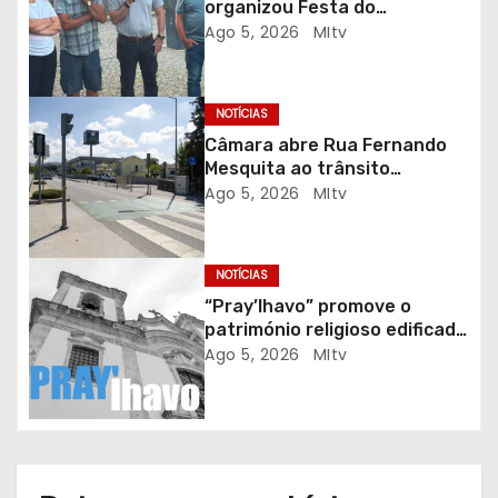
d
organizou Festa do
Emigrante
Ago 5, 2026
MItv
e
a
NOTÍCIAS
r
Câmara abre Rua Fernando
Mesquita ao trânsito
t
automóvel
Ago 5, 2026
MItv
i
g
NOTÍCIAS
“Pray’lhavo” promove o
o
património religioso edificado
do Arciprestado
Ago 5, 2026
MItv
s