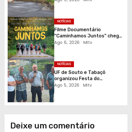
a
r
NOTÍCIAS
Filme Documentário
t
“Caminhamos Juntos” chega
ao Auditório do C.E.R. Vagos
Ago 6, 2026
MItv
i
em sessão solidária
g
NOTÍCIAS
o
UF de Souto e Tabaçô
organizou Festa do
s
Emigrante
Ago 5, 2026
MItv
Deixe um comentário