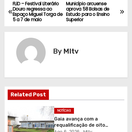
FLiD – Festival Literário
Município arcuense
N
Douro regressa ao
aprova 58 Bolsas de
Espaço Miguel Torga de
Estudo para o Ensino
a
5 a 7 de maio
Superior
v
e
By
MItv
g
a
ç
ã
Related Post
o
NOTÍCIAS
d
Gaia avança com a
requalificação de oito
e
escolas prioritárias
Ago 6, 2026
MItv