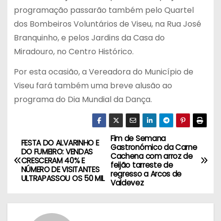
programação passarão também pelo Quartel
dos Bombeiros Voluntários de Viseu, na Rua José
Branquinho, e pelos Jardins da Casa do
Miradouro, no Centro Histórico.
Por esta ocasião, a Vereadora do Município de
Viseu fará também uma breve alusão ao
programa do Dia Mundial da Dança.
Fim de Semana
N
FESTA DO ALVARINHO E
Gastronómico da Carne
DO FUMEIRO: VENDAS
Cachena com arroz de
a
CRESCERAM 40% E
feijão tarreste de
NÚMERO DE VISITANTES
regresso a Arcos de
ULTRAPASSOU OS 50 MIL
v
Valdevez
e