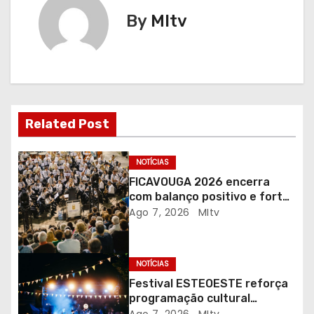
g
By
MItv
a
ç
ã
o
Related Post
d
NOTÍCIAS
e
FICAVOUGA 2026 encerra
com balanço positivo e forte
a
adesão da comunidade
Ago 7, 2026
MItv
r
NOTÍCIAS
t
Festival ESTEOESTE reforça
i
programação cultural
gratuita em Braga
Ago 7, 2026
MItv