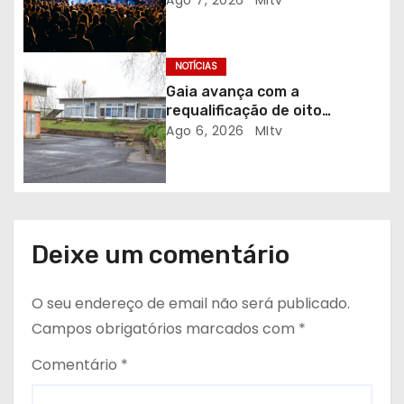
g
o
NOTÍCIAS
s
Gaia avança com a
requalificação de oito
escolas prioritárias
Ago 6, 2026
MItv
Deixe um comentário
O seu endereço de email não será publicado.
Campos obrigatórios marcados com
*
Comentário
*