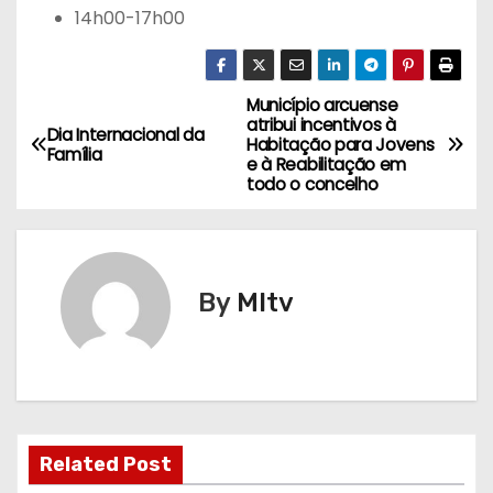
14h00-17h00
Município arcuense
N
atribui incentivos à
Dia Internacional da
Habitação para Jovens
a
Família
e à Reabilitação em
todo o concelho
v
e
g
By
MItv
a
ç
ã
Related Post
o