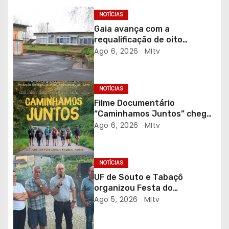
d
NOTÍCIAS
Gaia avança com a
e
requalificação de oito
escolas prioritárias
Ago 6, 2026
MItv
a
r
NOTÍCIAS
t
Filme Documentário
“Caminhamos Juntos” chega
i
ao Auditório do C.E.R. Vagos
Ago 6, 2026
MItv
em sessão solidária
g
NOTÍCIAS
o
UF de Souto e Tabaçô
s
organizou Festa do
Emigrante
Ago 5, 2026
MItv