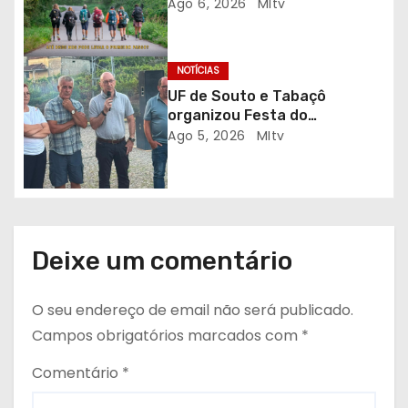
ao Auditório do C.E.R. Vagos
Ago 6, 2026
MItv
i
em sessão solidária
g
NOTÍCIAS
o
UF de Souto e Tabaçô
organizou Festa do
s
Emigrante
Ago 5, 2026
MItv
Deixe um comentário
O seu endereço de email não será publicado.
Campos obrigatórios marcados com
*
Comentário
*