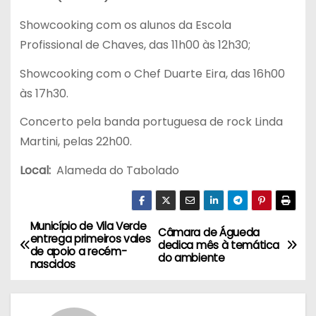
Showcooking com os alunos da Escola
Profissional de Chaves, das 11h00 às 12h30;
Showcooking com o Chef Duarte Eira, das 16h00
às 17h30.
Concerto pela banda portuguesa de rock Linda
Martini, pelas 22h00.
Local:
Alameda do Tabolado
Município de Vila Verde
N
Câmara de Águeda
entrega primeiros vales
dedica mês à temática
de apoio a recém-
a
do ambiente
nascidos
v