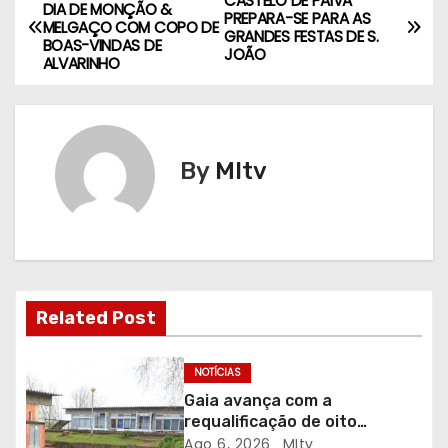
N
CASTELO DE PAIVA
DIA DE MONÇÃO &
PREPARA-SE PARA AS
MELGAÇO COM COPO DE
a
GRANDES FESTAS DE S.
BOAS-VINDAS DE
JOÃO
ALVARINHO
v
e
g
By
MItv
a
ç
ã
Related Post
o
d
NOTÍCIAS
Gaia avança com a
e
requalificação de oito
escolas prioritárias
Ago 6, 2026
MItv