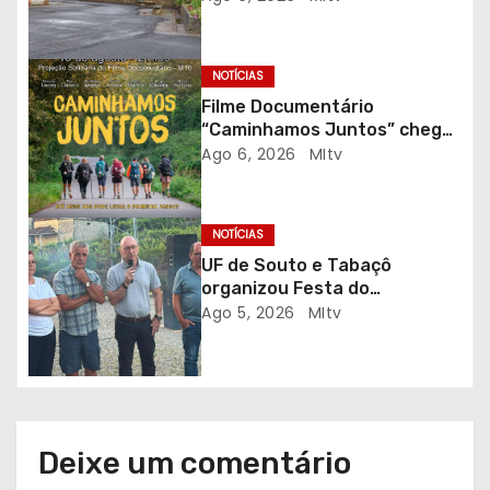
a
r
NOTÍCIAS
t
Filme Documentário
“Caminhamos Juntos” chega
i
ao Auditório do C.E.R. Vagos
Ago 6, 2026
MItv
em sessão solidária
g
NOTÍCIAS
o
UF de Souto e Tabaçô
s
organizou Festa do
Emigrante
Ago 5, 2026
MItv
Deixe um comentário