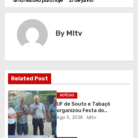
uma história para hoje
21 de junho
a
v
By
MItv
e
g
a
ç
Related Post
ã
NOTÍCIAS
o
UF de Souto e Tabaçô
organizou Festa do
d
Emigrante
Ago 5, 2026
MItv
e