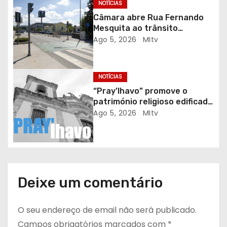
a
NOTÍCIAS
Câmara abre Rua Fernando
r
Mesquita ao trânsito
automóvel
Ago 5, 2026
MItv
t
i
NOTÍCIAS
g
“Pray’lhavo” promove o
património religioso edificado
o
do Arciprestado
Ago 5, 2026
MItv
s
Deixe um comentário
O seu endereço de email não será publicado.
Campos obrigatórios marcados com
*