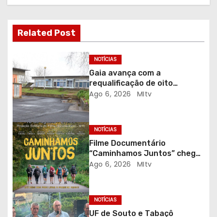
o
d
Related Post
e
NOTÍCIAS
a
Gaia avança com a
requalificação de oito
r
escolas prioritárias
Ago 6, 2026
MItv
t
i
NOTÍCIAS
Filme Documentário
g
“Caminhamos Juntos” chega
ao Auditório do C.E.R. Vagos
Ago 6, 2026
MItv
o
em sessão solidária
s
NOTÍCIAS
UF de Souto e Tabaçô