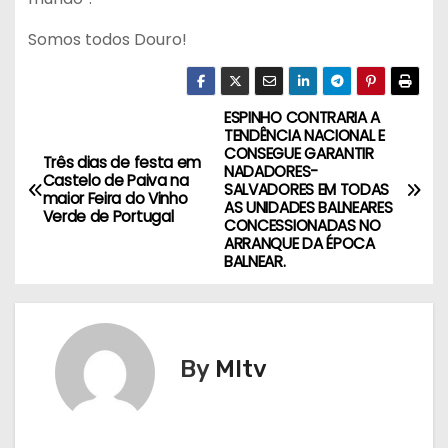
Somos todos Douro!
ESPINHO CONTRARIA A
N
TENDÊNCIA NACIONAL E
CONSEGUE GARANTIR
a
Três dias de festa em
NADADORES-
Castelo de Paiva na
SALVADORES EM TODAS
maior Feira do Vinho
v
AS UNIDADES BALNEARES
Verde de Portugal
CONCESSIONADAS NO
ARRANQUE DA ÉPOCA
e
BALNEAR.
g
a
By
MItv
ç
ã