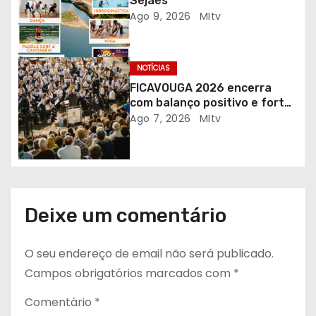
Sejães
i
Ago 9, 2026
MItv
g
NOTÍCIAS
o
FICAVOUGA 2026 encerra
s
com balanço positivo e forte
adesão da comunidade
Ago 7, 2026
MItv
Deixe um comentário
O seu endereço de email não será publicado.
Campos obrigatórios marcados com
*
Comentário
*