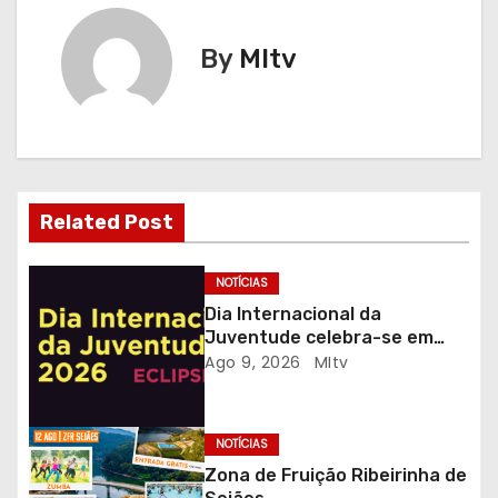
e
g
By
MItv
a
ç
ã
Related Post
o
d
NOTÍCIAS
Dia Internacional da
e
Juventude celebra-se em
Gaia com desporto, música e
Ago 9, 2026
MItv
a
observação do eclipse solar
r
NOTÍCIAS
t
Zona de Fruição Ribeirinha de