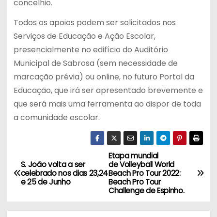
concelhio.
Todos os apoios podem ser solicitados nos
Serviços de Educação e Ação Escolar,
presencialmente no edifício do Auditório
Municipal de Sabrosa (sem necessidade de
marcação prévia) ou online, no futuro Portal da
Educação, que irá ser apresentado brevemente e
que será mais uma ferramenta ao dispor de toda
a comunidade escolar.
Etapa mundial
N
S. João volta a ser
de Volleyball World
celebrado nos dias 23,24
Beach Pro Tour 2022:
a
e 25 de Junho
Beach Pro Tour
Challenge de Espinho.
v