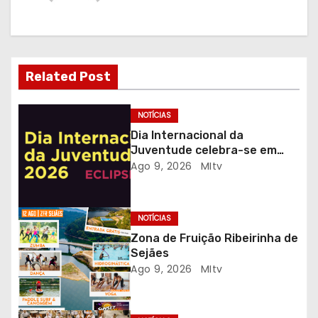
a
ç
ã
Related Post
o
d
NOTÍCIAS
Dia Internacional da
e
Juventude celebra-se em
Gaia com desporto, música e
Ago 9, 2026
MItv
a
observação do eclipse solar
r
NOTÍCIAS
t
Zona de Fruição Ribeirinha de
Sejães
i
Ago 9, 2026
MItv
g