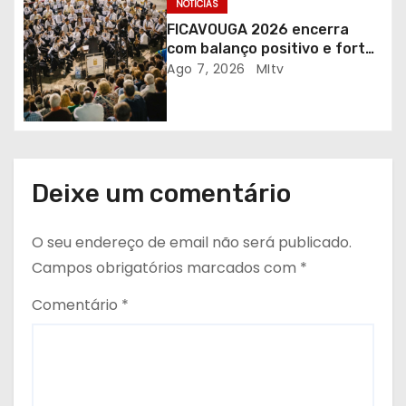
NOTÍCIAS
o
FICAVOUGA 2026 encerra
s
com balanço positivo e forte
adesão da comunidade
Ago 7, 2026
MItv
Deixe um comentário
O seu endereço de email não será publicado.
Campos obrigatórios marcados com
*
Comentário
*