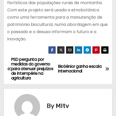
florísticos das populações rurais de montanha.
Com este projeto será usada a etnobotânica
como uma ferramenta
para a manutenção de
património biocultural, numa abordagem em que
o passado e o desuso informam
o futuro e a
inovação.
PSD pergunta por
N
medidas do governo
BioSénior ganha escala
para atenuar prejuízos
a
internacional
de intempérie na
agricultura
v
e
g
By
MItv