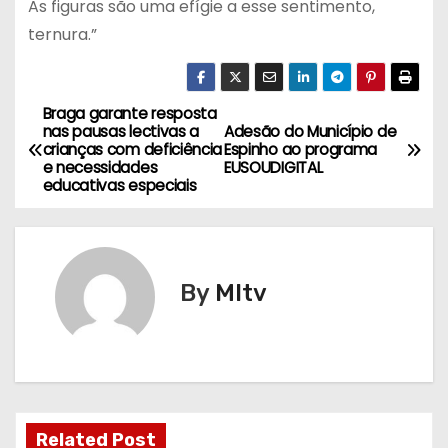
As figuras são uma efígie a esse sentimento,
ternura.”
Braga garante resposta
N
nas pausas lectivas a
Adesão do Município de
crianças com deficiência
Espinho ao programa
a
e necessidades
EUSOUDIGITAL
educativas especiais
v
e
g
By
MItv
a
ç
ã
Related Post