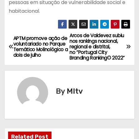
pessoas em situação de vulnerabilidade social e
habitacional.
Arcos de Valdevez subiu
N
APTM promove ação de
nos rankings nacional,
voluntariado no Parque
regional e distrital,
a
Temático Molinológico a
no “Portugal City
dois de julho
Branding Ranking© 2022”
v
e
g
By
MItv
a
ç
ã
Related Post