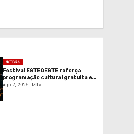
NOTÍCIAS
Festival ESTEOESTE reforça
programação cultural gratuita em
Braga
Ago 7, 2026
MItv