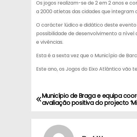
Os jogos realizam-se de 2 em 2 anos e co
a 2000 atletas das cidades que integram o 
O carácter lúdico e didático deste event
possibilidade de desenvolvimento a nível 
e vivências.
Esta é a sexta vez que o Município de Bar
Este ano, os Jogos do Eixo Atlântico vão 
Município de Braga e equipa co
N
avaliação positiva do projecto ‘M
a
v