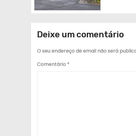
i
g
o
Deixe um comentário
s
O seu endereço de email não será public
Comentário
*