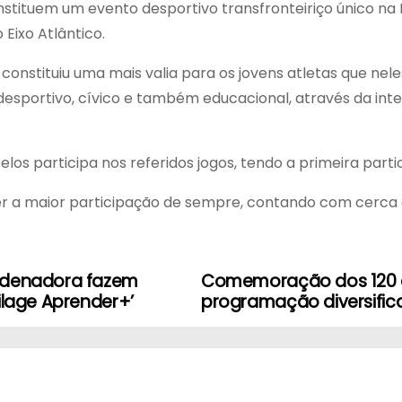
nstituem um evento desportivo transfronteiriço único na
Eixo Atlântico.
o constituiu uma mais valia para os jovens atletas que n
desportivo, cívico e também educacional, através da int
celos participa nos referidos jogos, tendo a primeira par
ter a maior participação de sempre, contando com cerca 
ordenadora fazem
Comemoração dos 120 a
ilage Aprender+’
programação diversific