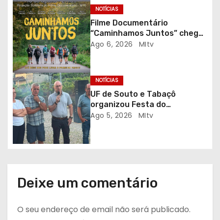
r
NOTÍCIAS
Filme Documentário
t
“Caminhamos Juntos” chega
ao Auditório do C.E.R. Vagos
Ago 6, 2026
MItv
i
em sessão solidária
g
NOTÍCIAS
o
UF de Souto e Tabaçô
organizou Festa do
s
Emigrante
Ago 5, 2026
MItv
Deixe um comentário
O seu endereço de email não será publicado.