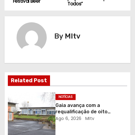
a
Festival Beer
Todos”
v
e
By
MItv
g
a
ç
ã
Related Post
o
NOTÍCIAS
d
Gaia avança com a
requalificação de oito
e
escolas prioritárias
Ago 6, 2026
MItv
a