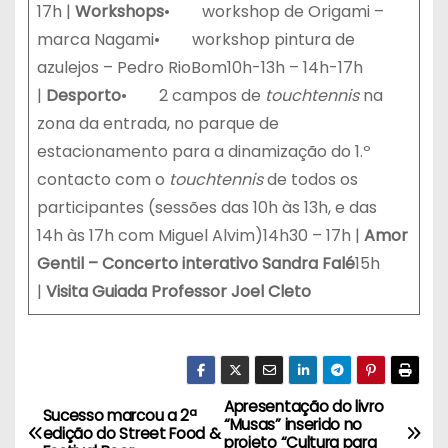
17h |
Workshops
• workshop de Origami –
marca Nagami• workshop pintura de
azulejos – Pedro RioBom10h-13h – 14h-17h
|
Desporto
• 2 campos de
touchtennis
na
zona da entrada, no parque de
estacionamento para a dinamização do 1.º
contacto com o
touchtennis
de todos os
participantes (sessões das 10h às 13h, e das
14h às 17h com Miguel Alvim)14h30 – 17h |
Amor
Gentil – Concerto interativo Sandra Falé
15h
|
Visita Guiada Professor Joel Cleto
Apresentação do livro
N
Sucesso marcou a 2ª
“Musas” inserido no
edição do Street Food &
projeto “Cultura para