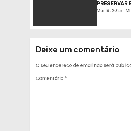
PRESERVAR 
t
Mai 18, 2025
MI
i
g
o
Deixe um comentário
s
O seu endereço de email não será public
Comentário
*