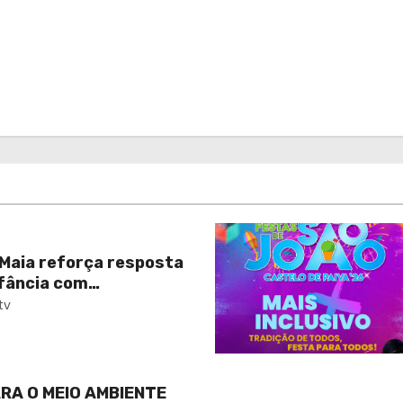
 Maia reforça resposta
nfância com
 da ampliação da
tv
uas Santas II
RA O MEIO AMBIENTE