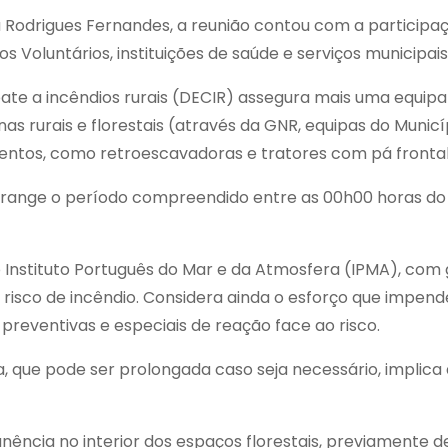
 Rodrigues Fernandes, a reunião contou com a participaç
 Voluntários, instituições de saúde e serviços municipais
bate a incêndios rurais (DECIR) assegura mais uma equip
as rurais e florestais (através da GNR, equipas do Municí
ntos, como retroescavadoras e tratores com pá frontal e
ange o período compreendido entre as 00h00 horas do dia
Instituto Português do Mar e da Atmosfera (IPMA), com g
 risco de incêndio. Considera ainda o esforço que impende
reventivas e especiais de reação face ao risco.
, que pode ser prolongada caso seja necessário, implica
nência no interior dos espaços florestais, previamente d