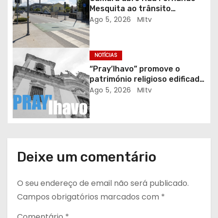
Mesquita ao trânsito
t
automóvel
Ago 5, 2026
MItv
i
g
NOTÍCIAS
“Pray’lhavo” promove o
o
património religioso edificado
do Arciprestado
Ago 5, 2026
MItv
s
Deixe um comentário
O seu endereço de email não será publicado.
Campos obrigatórios marcados com
*
Comentário
*