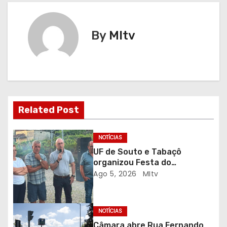
v
e
By
MItv
g
a
ç
Related Post
ã
o
NOTÍCIAS
UF de Souto e Tabaçô
d
organizou Festa do
Emigrante
Ago 5, 2026
MItv
e
a
NOTÍCIAS
r
Câmara abre Rua Fernando