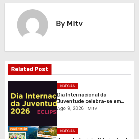
v
e
By
MItv
g
a
ç
ã
Related Post
o
NOTÍCIAS
d
Dia Internacional da
Juventude celebra-se em
e
Gaia com desporto, música e
Ago 9, 2026
MItv
observação do eclipse solar
a
r
NOTÍCIAS