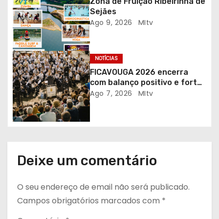
Zona de Fruição Ribeirinha de
t
Sejães
Ago 9, 2026
MItv
i
g
NOTÍCIAS
o
FICAVOUGA 2026 encerra
com balanço positivo e forte
s
adesão da comunidade
Ago 7, 2026
MItv
Deixe um comentário
O seu endereço de email não será publicado.
Campos obrigatórios marcados com
*