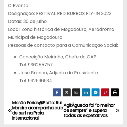
O Evento:
Designação: FESTIVAL RED BURROS FLY-IN 2022
Datas: 30 de julho
Local: Zona histórica de Mogadouro, Aeródromo
Municipal de Mogadouro
Pessoas de contacto para a Comunicação Social:
Conceição Meirinho, Chefe do GAP
Tel: 936255757
José Branco, Adjunto do Presidente
Tel: 932596934
Missão Férias@Porto: Rui
N
AgitÁgueda foi “o melhor
Moreira acompanha aula
de sempre” e supera
de surf na Praia
a
todas as expetativas
Internacional