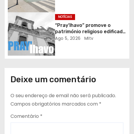
g
o
NOTÍCIAS
s
“Pray’lhavo” promove o
património religioso edificado
do Arciprestado
Ago 5, 2026
MItv
Deixe um comentário
O seu endereço de email não será publicado.
Campos obrigatórios marcados com
*
Comentário
*