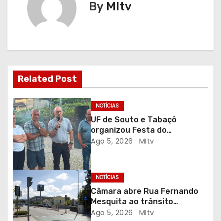
By
MItv
a
ç
ã
o
Related Post
d
NOTÍCIAS
e
UF de Souto e Tabaçô
organizou Festa do
a
Emigrante
Ago 5, 2026
MItv
r
NOTÍCIAS
t
Câmara abre Rua Fernando
i
Mesquita ao trânsito
automóvel
Ago 5, 2026
MItv