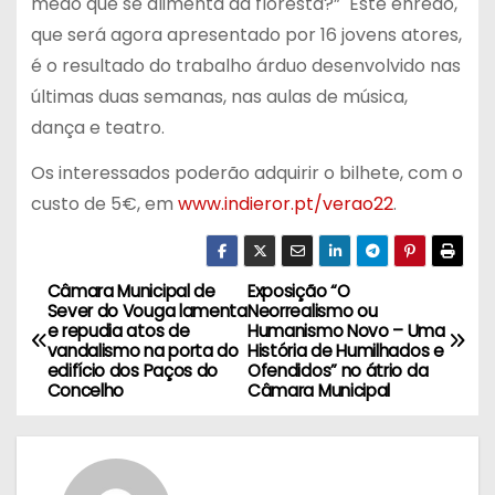
medo que se alimenta da floresta?” Este enredo,
que será agora apresentado por 16 jovens atores,
é o resultado do trabalho árduo desenvolvido nas
últimas duas semanas, nas aulas de música,
dança e teatro.
Os interessados poderão adquirir o bilhete, com o
custo de 5€, em
www.indieror.pt/verao22
.
Câmara Municipal de
Exposição “O
N
Sever do Vouga lamenta
Neorrealismo ou
e repudia atos de
Humanismo Novo – Uma
a
vandalismo na porta do
História de Humilhados e
edifício dos Paços do
Ofendidos” no átrio da
v
Concelho
Câmara Municipal
e
g