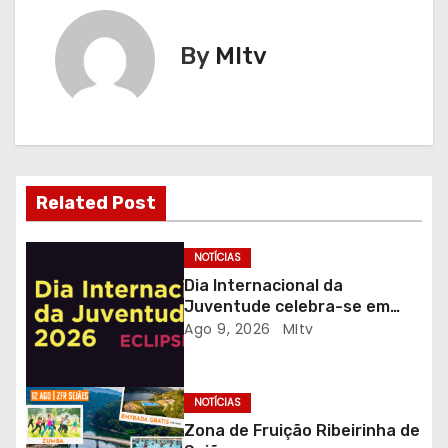
e
By
MItv
g
a
ç
ã
Related Post
o
NOTÍCIAS
d
Dia Internacional da
Juventude celebra-se em
e
Gaia com desporto, música e
Ago 9, 2026
MItv
observação do eclipse solar
a
r
NOTÍCIAS
Zona de Fruição Ribeirinha de