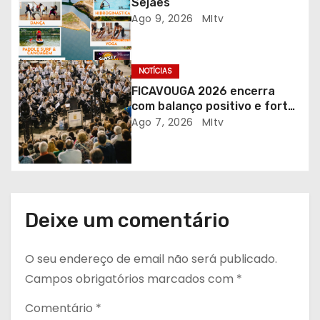
t
Sejães
Ago 9, 2026
MItv
i
g
NOTÍCIAS
o
FICAVOUGA 2026 encerra
com balanço positivo e forte
s
adesão da comunidade
Ago 7, 2026
MItv
Deixe um comentário
O seu endereço de email não será publicado.
Campos obrigatórios marcados com
*
Comentário
*