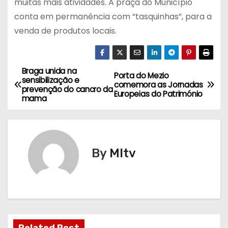
muitas mais atividades. A praça do Município
conta em permanência com “tasquinhas”, para a
venda de produtos locais.
Braga unida na
N
Porta do Mezio
sensibilização e
comemora as Jornadas
prevenção do cancro da
a
Europeias do Património
mama
v
e
By
MItv
g
a
ç
ã
Related Post