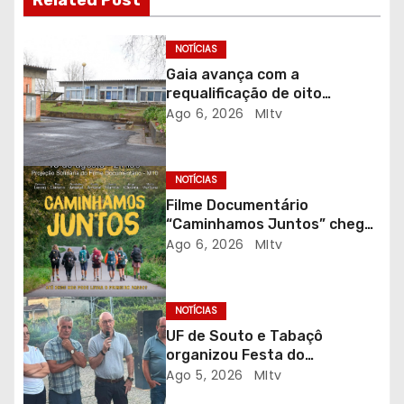
o
NOTÍCIAS
d
Gaia avança com a
requalificação de oito
e
escolas prioritárias
Ago 6, 2026
MItv
a
r
NOTÍCIAS
Filme Documentário
t
“Caminhamos Juntos” chega
ao Auditório do C.E.R. Vagos
Ago 6, 2026
MItv
i
em sessão solidária
g
NOTÍCIAS
o
UF de Souto e Tabaçô
organizou Festa do
s
Emigrante
Ago 5, 2026
MItv