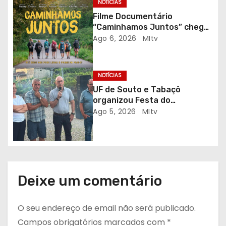
NOTÍCIAS
t
Filme Documentário
“Caminhamos Juntos” chega
i
ao Auditório do C.E.R. Vagos
Ago 6, 2026
MItv
em sessão solidária
g
NOTÍCIAS
o
UF de Souto e Tabaçô
s
organizou Festa do
Emigrante
Ago 5, 2026
MItv
Deixe um comentário
O seu endereço de email não será publicado.
Campos obrigatórios marcados com
*