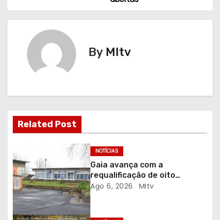
v
e
g
By
MItv
a
ç
ã
Related Post
o
d
NOTÍCIAS
Gaia avança com a
e
requalificação de oito
escolas prioritárias
Ago 6, 2026
MItv
a
r