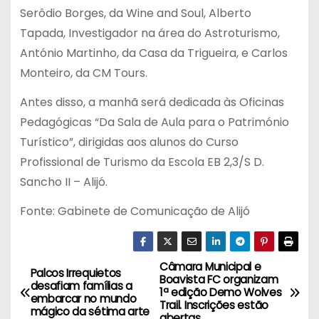
Serôdio Borges, da Wine and Soul, Alberto
Tapada, Investigador na área do Astroturismo,
António Martinho, da Casa da Trigueira, e Carlos
Monteiro, da CM Tours.
Antes disso, a manhã será dedicada às Oficinas
Pedagógicas “Da Sala de Aula para o Património
Turístico”, dirigidas aos alunos do Curso
Profissional de Turismo da Escola EB 2,3/S D.
Sancho II – Alijó.
Fonte: Gabinete de Comunicação de Alijó
Câmara Municipal e
N
Palcos Irrequietos
Boavista FC organizam
desafiam famílias a
1ª edição Demo Wolves
a
embarcar no mundo
Trail. Inscrições estão
mágico da sétima arte
abertas