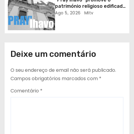
o
património religioso edificado
do Arciprestado
Ago 5, 2026
MItv
s
Deixe um comentário
O seu endereço de email não será publicado.
Campos obrigatórios marcados com
*
Comentário
*