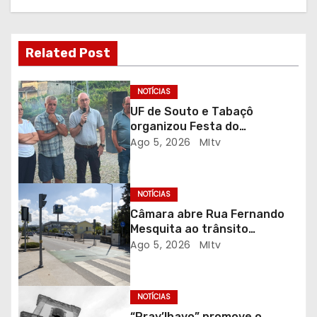
a
ç
Related Post
ã
o
NOTÍCIAS
UF de Souto e Tabaçô
d
organizou Festa do
Emigrante
Ago 5, 2026
MItv
e
a
NOTÍCIAS
r
Câmara abre Rua Fernando
Mesquita ao trânsito
t
automóvel
Ago 5, 2026
MItv
i
g
NOTÍCIAS
“Pray’lhavo” promove o