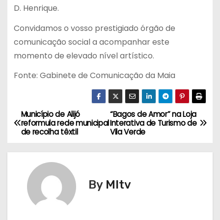
D. Henrique.
Convidamos o vosso prestigiado órgão de
comunicação social a acompanhar este
momento de elevado nível artístico.
Fonte: Gabinete de Comunicação da Maia
Município de Alijó
“Bagos de Amor” na Loja
N
reformula rede municipal
Interativa de Turismo de
de recolha têxtil
Vila Verde
a
v
e
By
MItv
g