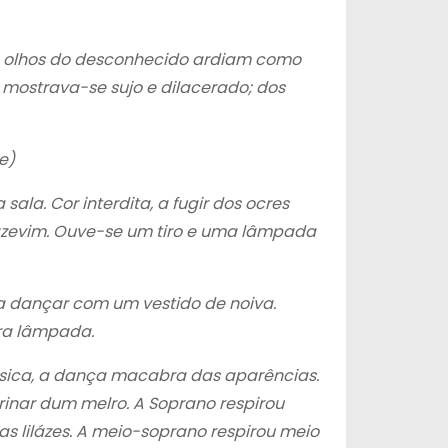
os olhos do desconhecido ardiam como
, mostrava-se sujo e dilacerado; dos
e)
la. Cor interdita, a fugir dos ocres
 azevim. Ouve-se um tiro e uma lâmpada
a dançar com um vestido de noiva.
tra lâmpada.
úsica, a dança macabra das aparências.
trinar dum melro. A Soprano respirou
s lilázes. A meio-soprano respirou meio