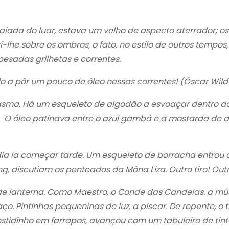
aiada do luar, estava um velho de aspecto aterrador; 
-lhe sobre os ombros, o fato, no estilo de outros tempos
esadas grilhetas e correntes.
o a pôr um pouco de óleo nessas correntes! (Óscar Wild
asma. Há um esqueleto de algodão a esvoaçar dentro da sa
s. O óleo patinava entre o azul gambá e a mostarda de
a ia começar tarde. Um esqueleto de borracha entrou 
g, discutiam os penteados da Môna Liza. Outro tiro! Ou
 de lanterna. Como Maestro, o Conde das Candeias. a m
ço. Pintinhas pequeninas de luz, a piscar. De repente, o 
tidinho em farrapos, avançou com um tabuleiro de tinta