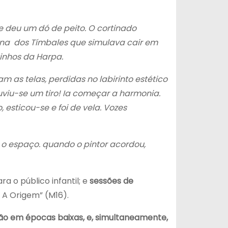
e deu um dó de peito. O cortinado
nina dos Tímbales que simulava cair em
inhos da Harpa.
m as telas, perdidas no labirinto estético
uviu-se um tiro! Ia começar a harmonia.
esticou-se e foi de vela. Vozes
o espaço. quando o pintor acordou,
ara o público infantil; e
sessões de
 A Origem” (M16).
ão em épocas baixas, e, simultaneamente,