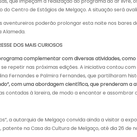
as, que impeçam a realização do programa ao ar livre, o
do Centro de Estágios de Melgaço. A situação será aval
s aventureiros poderão prolongar esta noite nos bares d
da Alameda.
ESSE DOS MAIS CURIOSOS
programa complementar com diversas atividades, como 
 se repetir nas próximas edições. A iniciativa contou c
lina Fernandes e Palmira Fernandes, que partilharam his
ndo”, com uma abordagem científica, que prenderam a a
as contadas à lareira, de modo a encantar e assombrar 
s”, a autarquia de Melgaço convida ainda a visitar a expo
), patente na Casa da Cultura de Melgaço, até dia 26 de 