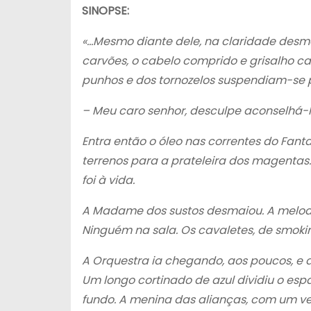
SINOPSE:
«…Mesmo diante dele, na claridade desm
carvões, o cabelo comprido e grisalho caí
punhos e dos tornozelos suspendiam-se p
– Meu caro senhor, desculpe aconselhá-l
Entra então o óleo nas correntes do Fant
terrenos para a prateleira dos magenta
foi à vida.
A Madame dos sustos desmaiou. A melodi
Ninguém na sala. Os cavaletes, de smokin
A Orquestra ia chegando, aos poucos, e
Um longo cortinado de azul dividiu o espa
fundo. A menina das alianças, com um ves