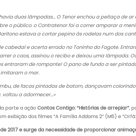
ó havia duas lâmpadas… O Tenor enchou a peitaça de ar 
re o público. o Contratenor foi a correr amparar a me
rítono estava a cortar pepino às rodelas num dos cant
e cabedal e acerta errado no Toninho do Fagote. Entrara
arrer o caos, assinou o recibo e deixou uma lâmpada. O
es entraram de rompante! O pano de fundo a ser pintado, 
 imitaram o mar.
bu, de facas pintadas de batom, dançavam colorindo 
. voltou a adormecer…»
a parte a ação
Contos Contigo: “Histórias de arrepiar”
, p
m exibição dos filmes “A Família Addams 2” (M6) e “Orfã:
de 2017 e surge da necessidade de proporcionar animaç