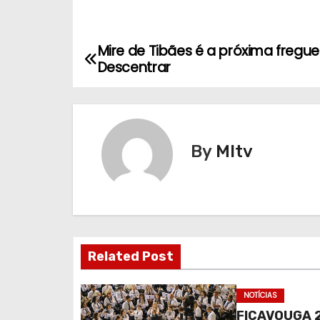
Mire de Tibães é a próxima fregue
N
Descentrar
a
v
e
By
MItv
g
a
ç
Related Post
ã
o
NOTÍCIAS
FICAVOUGA 2