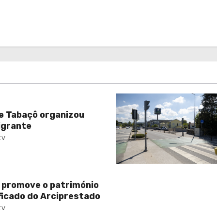
e Tabaçô organizou
igrante
tv
 promove o património
ificado do Arciprestado
tv