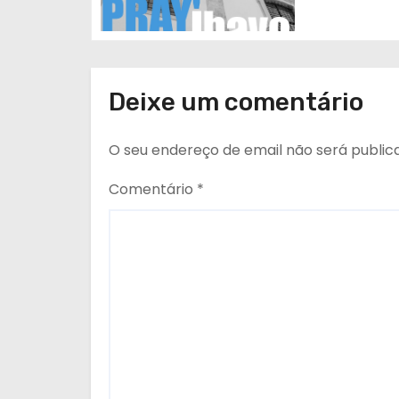
g
o
Deixe um comentário
s
O seu endereço de email não será public
Comentário
*