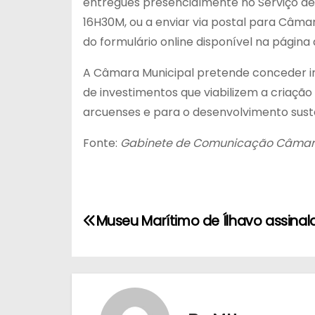
entregues presencialmente no Serviço de 
16H30M, ou a enviar via postal para Câmar
do formulário online disponível na página 
A Câmara Municipal pretende conceder inc
de investimentos que viabilizem a criaçã
arcuenses e para o desenvolvimento sust
Fonte:
Gabinete de Comunicação Câmara
N
Museu Marítimo de Ílhavo assinal
a
v
e