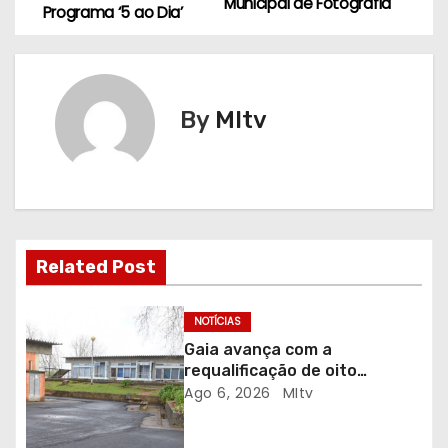
a
Municipal de Fotografia
Programa ‘5 ao Dia’
v
e
By
MItv
g
a
ç
ã
Related Post
o
NOTÍCIAS
d
Gaia avança com a
requalificação de oito
e
escolas prioritárias
Ago 6, 2026
MItv
a