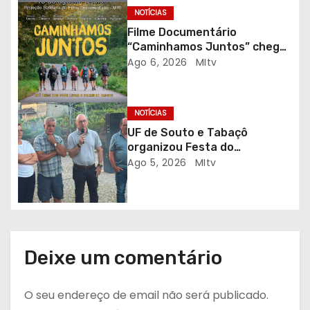
r
NOTÍCIAS
Filme Documentário
t
“Caminhamos Juntos” chega
ao Auditório do C.E.R. Vagos
Ago 6, 2026
MItv
i
em sessão solidária
g
NOTÍCIAS
o
UF de Souto e Tabaçô
organizou Festa do
s
Emigrante
Ago 5, 2026
MItv
Deixe um comentário
O seu endereço de email não será publicado.