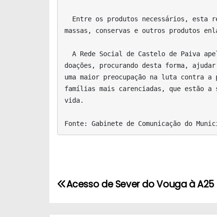
  Entre os produtos necessários, esta recolha vai privilegiar leite, bolachas, açúcar, farinha, sal, azeite, óleo, manteiga, arroz, 
massas, conservas e outros produtos enl
  A Rede Social de Castelo de Paiva apela à colaboração de todos nesta acção de solidariedade, incentivando uma maior oferta de 
doações, procurando desta forma, ajudar
uma maior preocupação na luta contra a 
famílias mais carenciadas, que estão a 
vida.

Fonte: Gabinete de Comunicação do Munic
N
Acesso de Sever do Vouga à A25 
a