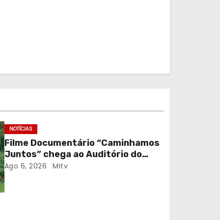
NOTÍCIAS
Filme Documentário “Caminhamos
Juntos” chega ao Auditório do
C.E.R. Vagos em sessão solidária
Ago 6, 2026
MItv