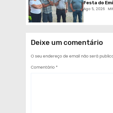
Festa do Em
t
Ago 5, 2026
MI
i
g
o
Deixe um comentário
s
O seu endereço de email não será public
Comentário
*