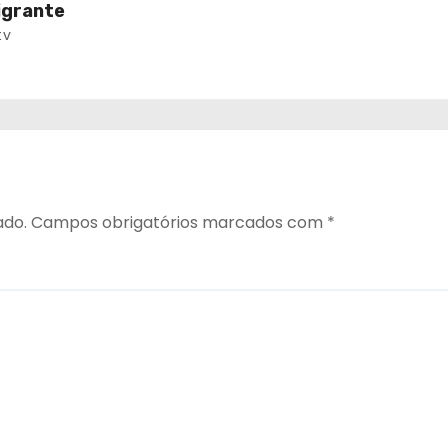
igrante
tv
ado.
Campos obrigatórios marcados com
*