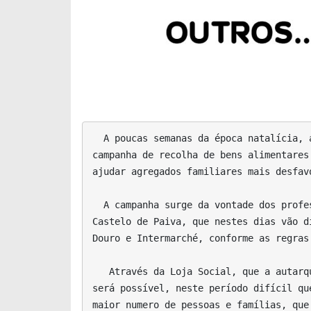
  A poucas semanas da época natalícia, a Rede Social de Castelo de Paiva vai promover, no próximo fim de semana, dias 26 e 27, uma 
campanha de recolha de bens alimentares
ajudar agregados familiares mais desfav
  A campanha surge da vontade dos professores de Religião e Moral, sendo garantida a colaboração do Agrupamento Vertical de Escolas de 
Castelo de Paiva, que nestes dias vão d
Douro e Intermarché, conforme as regras
   Através da Loja Social, que a autarquia paivense tem em funcionamento, e que apoia mais de 120 agregados familiares do concelho, 
será possível, neste período difícil qu
maior numero de pessoas e famílias, que