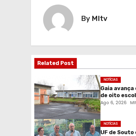
v
e
By
MItv
g
a
ç
Related Post
ã
o
NOTÍCIAS
Gaia avança 
d
de oito escol
Ago 6, 2026
MI
e
a
NOTÍCIAS
r
UF de Souto 