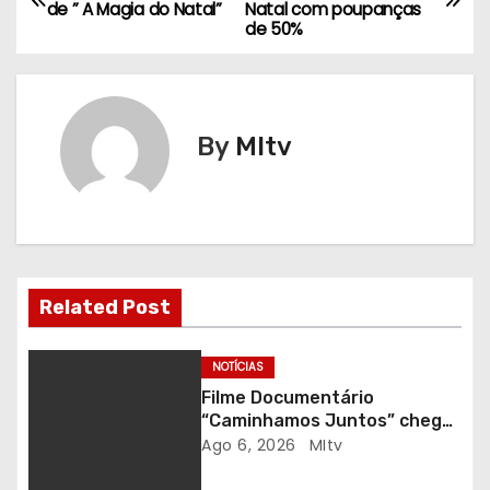
de ” A Magia do Natal”
Natal com poupanças
a
de 50%
v
e
By
MItv
g
a
ç
ã
Related Post
o
NOTÍCIAS
d
Filme Documentário
“Caminhamos Juntos” chega
e
ao Auditório do C.E.R. Vagos
Ago 6, 2026
MItv
em sessão solidária
a