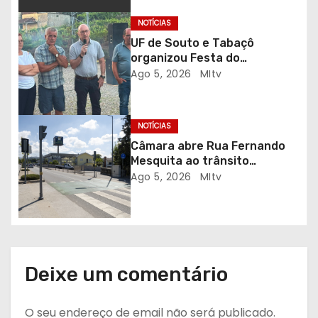
r
NOTÍCIAS
UF de Souto e Tabaçô
t
organizou Festa do
Emigrante
Ago 5, 2026
MItv
i
g
NOTÍCIAS
o
Câmara abre Rua Fernando
Mesquita ao trânsito
s
automóvel
Ago 5, 2026
MItv
Deixe um comentário
O seu endereço de email não será publicado.