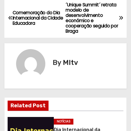
´Unique Summit´ retrata
N
modelo de
Comemoração do Dia
desenvolvimento
a
Internacional da Cidade
económico e
Educadora
cooperação seguido por
v
Braga
e
g
By
MItv
a
ç
ã
o
Related Post
d
NOTÍCIAS
e
Dia Internacional da