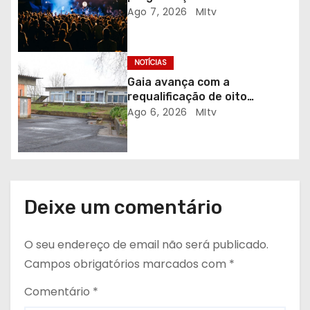
gratuita em Braga
g
Ago 7, 2026
MItv
o
NOTÍCIAS
s
Gaia avança com a
requalificação de oito
escolas prioritárias
Ago 6, 2026
MItv
Deixe um comentário
O seu endereço de email não será publicado.
Campos obrigatórios marcados com
*
Comentário
*