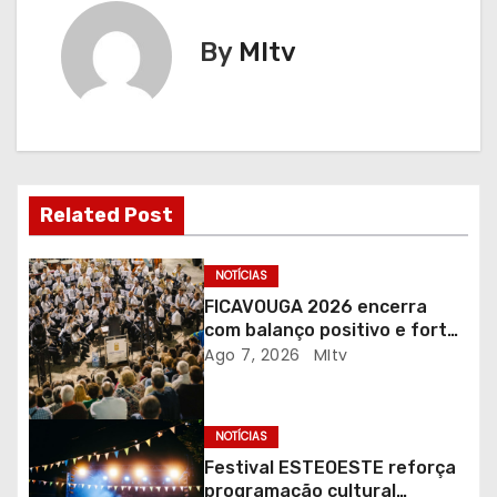
g
By
MItv
a
ç
ã
o
Related Post
d
NOTÍCIAS
e
FICAVOUGA 2026 encerra
a
com balanço positivo e forte
adesão da comunidade
Ago 7, 2026
MItv
r
t
NOTÍCIAS
Festival ESTEOESTE reforça
i
programação cultural