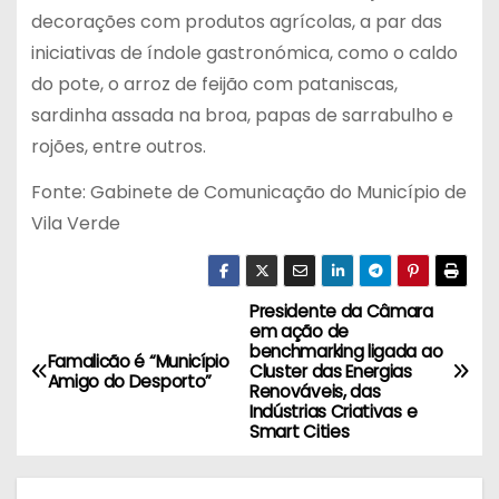
decorações com produtos agrícolas, a par das
iniciativas de índole gastronómica, como o caldo
do pote, o arroz de feijão com pataniscas,
sardinha assada na broa, papas de sarrabulho e
rojões, entre outros.
Fonte: Gabinete de Comunicação do Município de
Vila Verde
Presidente da Câmara
N
em ação de
benchmarking ligada ao
a
Famalicão é “Município
Cluster das Energias
Amigo do Desporto”
Renováveis, das
v
Indústrias Criativas e
Smart Cities
e