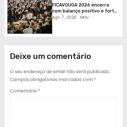
FICAVOUGA 2026 encerra
o
com balanço positivo e forte
adesão da comunidade
Ago 7, 2026
MItv
s
Deixe um comentário
O seu endereço de email não será publicado.
Campos obrigatórios marcados com
*
Comentário
*