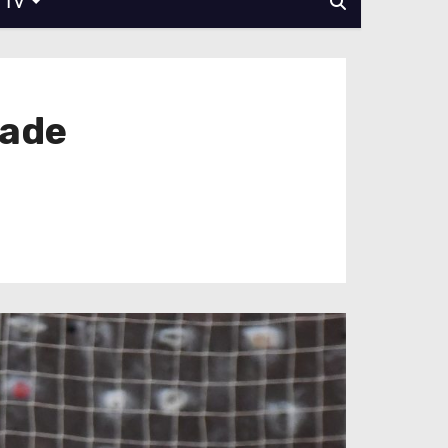
TV
dade