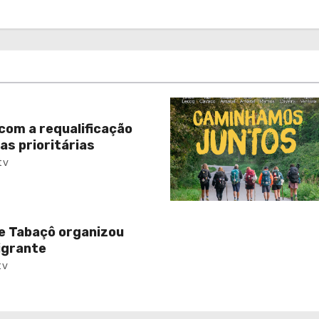
com a requalificação
as prioritárias
tv
e Tabaçô organizou
igrante
tv