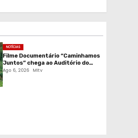
NOTÍCIAS
Filme Documentário “Caminhamos
Juntos” chega ao Auditório do
C.E.R. Vagos em sessão solidária
Ago 6, 2026
MItv