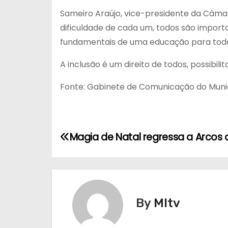
Sameiro Araújo, vice-presidente da Câma
dificuldade de cada um, todos são import
fundamentais de uma educação para todos
A inclusão é um direito de todos, possibil
Fonte: Gabinete de Comunicação do Muni
N
Magia de Natal regressa a Arcos 
a
v
e
By
MItv
g