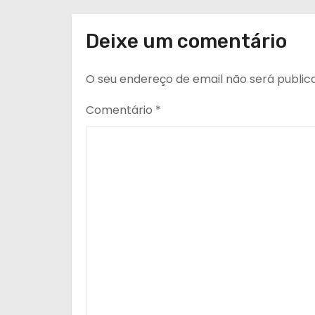
g
o
Deixe um comentário
s
O seu endereço de email não será public
Comentário
*