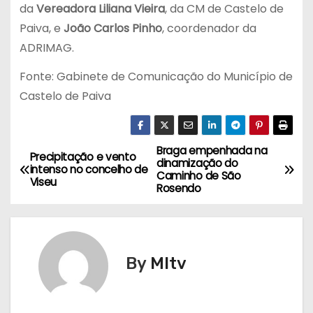
da
Vereadora Liliana Vieira
, da CM de Castelo de
Paiva, e
João Carlos Pinho
, coordenador da
ADRIMAG.
Fonte: Gabinete de Comunicação do Município de
Castelo de Paiva
Braga empenhada na
N
Precipitação e vento
dinamização do
intenso no concelho de
Caminho de São
a
Viseu
Rosendo
v
e
By
MItv
g
a