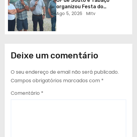
o
UF de Souto e Tabaçô
organizou Festa do
s
Emigrante
Ago 5, 2026
MItv
Deixe um comentário
O seu endereço de email não será publicado.
Campos obrigatórios marcados com
*
Comentário
*