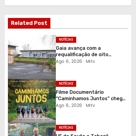
ç
ã
Related Post
o
NOTÍCIAS
d
Gaia avança com a
requalificação de oito
e
escolas prioritárias
Ago 6, 2026
MItv
a
r
NOTÍCIAS
Filme Documentário
t
“Caminhamos Juntos” chega
ao Auditório do C.E.R. Vagos
Ago 6, 2026
MItv
i
em sessão solidária
g
NOTÍCIAS