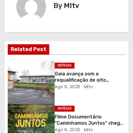
By
MItv
g
a
ç
ã
Related Post
o
NOTÍCIAS
d
Gaia avança com a
requalificação de oito
e
escolas prioritárias
Ago 6, 2026
MItv
a
r
NOTÍCIAS
Filme Documentário
t
“Caminhamos Juntos” chega
ao Auditório do C.E.R. Vagos
Ago 6, 2026
MItv