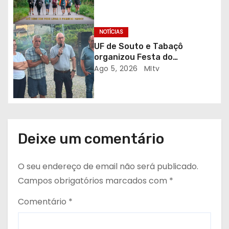
i
em sessão solidária
g
NOTÍCIAS
o
UF de Souto e Tabaçô
organizou Festa do
s
Emigrante
Ago 5, 2026
MItv
Deixe um comentário
O seu endereço de email não será publicado.
Campos obrigatórios marcados com
*
Comentário
*