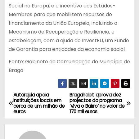
Social na Europa; e o incentivo aos Estados-
Membros para que mobilizem recursos do
financiamento da União Europeia, incluindo o
Mecanismo de Recuperação e Resiliência, e
estabeleçam, com a ajuda do InvestEU, um Fundo
de Garantia para entidades da economia social.
Fonte: Gabinete de Comunicação do Município de
Braga
Autarquia apoia
Bragahabit aprova dez
N
instituições locais em
projectos do programa
cerca de um milhão de
‘Viva o Bairro’ no valor de
a
euros
170 mil euros
v
e