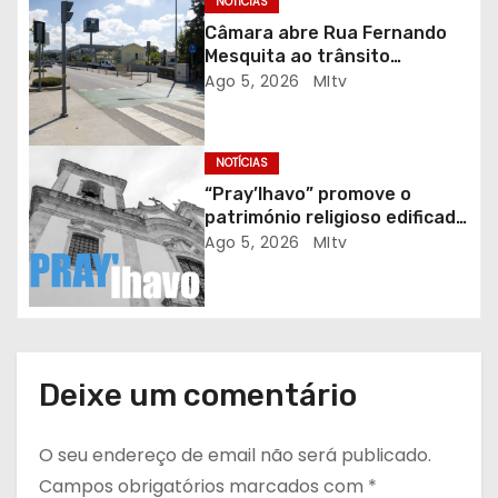
NOTÍCIAS
t
Câmara abre Rua Fernando
Mesquita ao trânsito
i
automóvel
Ago 5, 2026
MItv
g
NOTÍCIAS
o
“Pray’lhavo” promove o
s
património religioso edificado
do Arciprestado
Ago 5, 2026
MItv
Deixe um comentário
O seu endereço de email não será publicado.
Campos obrigatórios marcados com
*