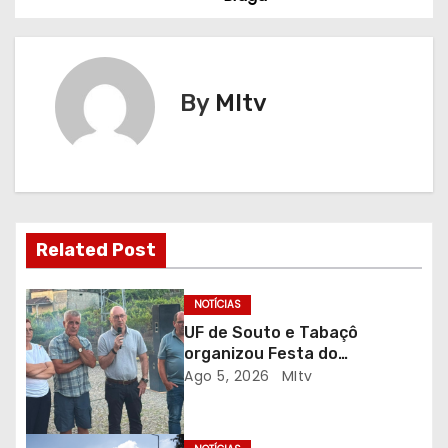
v
e
g
By
MItv
a
ç
ã
Related Post
o
d
NOTÍCIAS
UF de Souto e Tabaçô
e
organizou Festa do
Emigrante
Ago 5, 2026
MItv
a
r