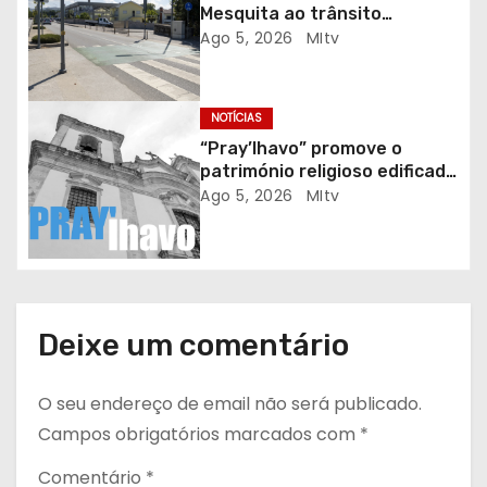
t
Mesquita ao trânsito
automóvel
Ago 5, 2026
MItv
i
g
NOTÍCIAS
o
“Pray’lhavo” promove o
património religioso edificado
s
do Arciprestado
Ago 5, 2026
MItv
Deixe um comentário
O seu endereço de email não será publicado.
Campos obrigatórios marcados com
*
Comentário
*