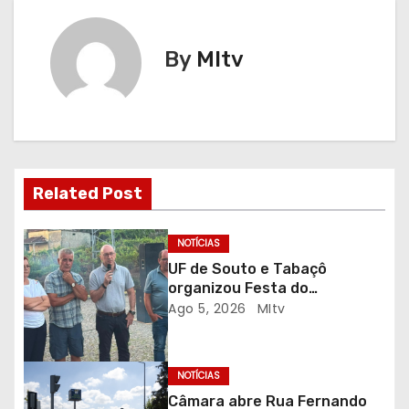
e
By
MItv
g
a
ç
ã
Related Post
o
NOTÍCIAS
d
UF de Souto e Tabaçô
organizou Festa do
e
Emigrante
Ago 5, 2026
MItv
a
r
NOTÍCIAS
Câmara abre Rua Fernando