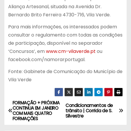
Aliança Artesanal, situada na Avenida Dr.
Bernardo Brito Ferreira 4730-716, Vila Verde.
Para mais informações, os interessados podem
consultar o regulamento com todas as condições
de participação, disponível no separador
‘Concursos’, em
www.cm-vilaverde.pt
ou
facebook.com/namorarportugal.
Fonte: Gabinete de Comunicação do Município de
Vila Verde
FORMAÇÃO + PRÓXIMA
N
Condicionamentos de
CONTINUA EM JANEIRO
trânsito | Corrida de S.
COM MAIS QUATRO
a
Silvestre
FORMAÇÕES
v