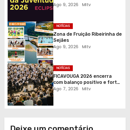
Gaia com desporto, música e
Ago 9, 2026
MItv
a
observação do eclipse solar
r
NOTÍCIAS
t
Zona de Fruição Ribeirinha de
Sejães
i
Ago 9, 2026
MItv
g
NOTÍCIAS
o
FICAVOUGA 2026 encerra
s
com balanço positivo e forte
adesão da comunidade
Ago 7, 2026
MItv
Deixe um comentário