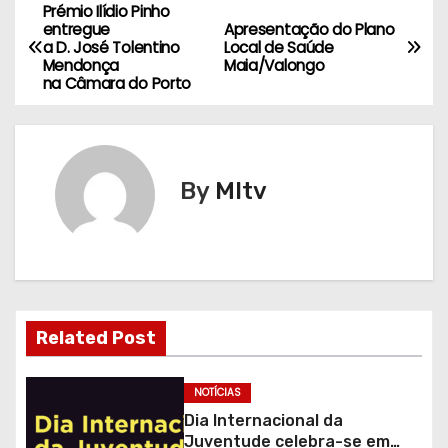
Prémio Ilídio Pinho
N
entregue
Apresentação do Plano
a D. José Tolentino
Local de Saúde
a
Mendonça
Maia/Valongo
na Câmara do Porto
v
e
g
By
MItv
a
ç
ã
Related Post
o
d
NOTÍCIAS
Dia Internacional da
e
Juventude celebra-se em