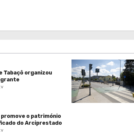
e Tabaçô organizou
igrante
tv
 promove o património
ificado do Arciprestado
tv