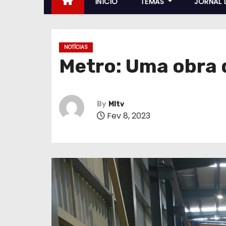
INÍCIO
TEMAS
JORNAL 
NOTÍCIAS
Metro: Uma obra 
By
MItv
Fev 8, 2023