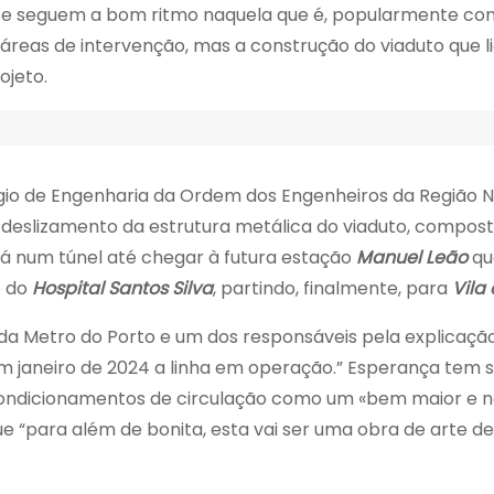
 seguem a bom ritmo naquela que é, popularmente conhec
reas de intervenção, mas a construção do viaduto que l
ojeto.
égio de Engenharia da Ordem dos Engenheiros da Região 
 deslizamento da estrutura metálica do viaduto, compost
á num túnel até chegar à futura estação
Manuel Leão
que
o do
Hospital Santos Silva
, partindo, finalmente, para
Vila 
 da Metro do Porto e um dos responsáveis pela explicação 
 em janeiro de 2024 a linha em operação.” Esperança tem 
 condicionamentos de circulação como um «bem maior e n
e “para além de bonita, esta vai ser uma obra de arte de