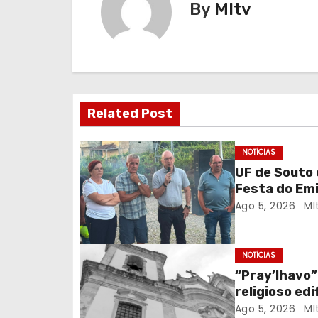
By
MItv
Related Post
NOTÍCIAS
UF de Souto 
Festa do Em
Ago 5, 2026
MI
NOTÍCIAS
“Pray’lhavo”
religioso ed
Ago 5, 2026
MI