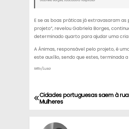
Gabriela Borges, Educadora hospitalar
E se as boas práticas já extravasaram as
projeto”, revelou Gabriela Borges, contin
determinado quarto para ajudar uma cria
A Ânimas, responsável pelo projeto, é um
este auxílio, sendo que estes, terminada
MItv/Lusa
Cidades portuguesas saem à rua 
N
Mulheres
a
v