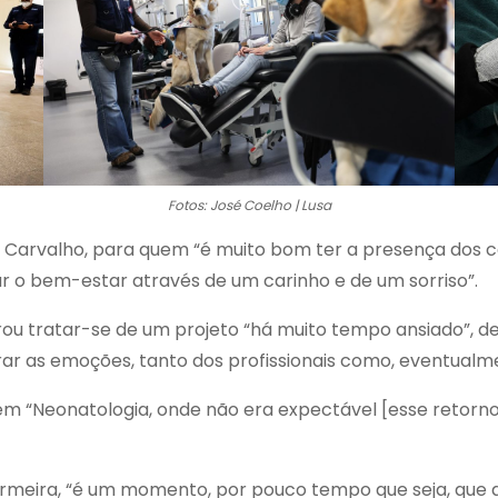
Fotos: José Coelho | Lusa
ne Carvalho, para quem “é muito bom ter a presença dos c
r o bem-estar através de um carinho e de um sorriso”.
ou tratar-se de um projeto “há muito tempo ansiado”, 
rar as emoções, tanto dos profissionais como, eventualme
“Neonatologia, onde não era expectável [esse retorno,
ermeira, “é um momento, por pouco tempo que seja, que q