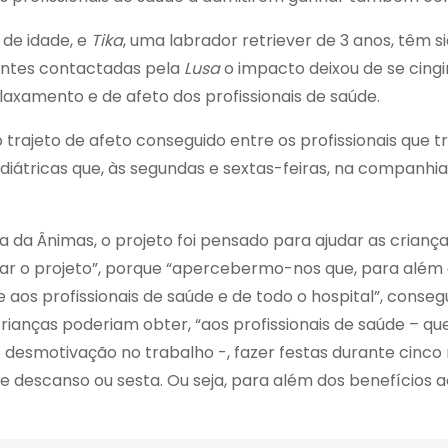
 de idade, e
Tika
, uma labrador retriever de 3 anos, têm s
ontes contactadas pela
Lusa
o impacto deixou de se cingi
xamento e de afeto dos profissionais de saúde.
 o trajeto de afeto conseguido entre os profissionais que
iátricas que, às segundas e sextas-feiras, na companhia d
ia da Ânimas, o projeto foi pensado para ajudar as crian
 o projeto”, porque “apercebermo-nos que, para além do
 aos profissionais de saúde e de todo o hospital”, conse
 crianças poderiam obter, “aos profissionais de saúde – q
 de desmotivação no trabalho -, fazer festas durante cinc
descanso ou sesta. Ou seja, para além dos benefícios ao 