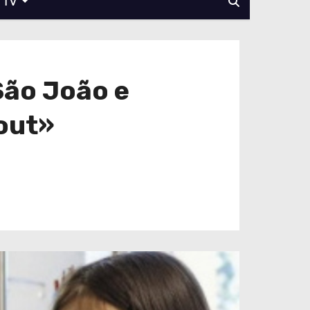
TV
São João e
out»