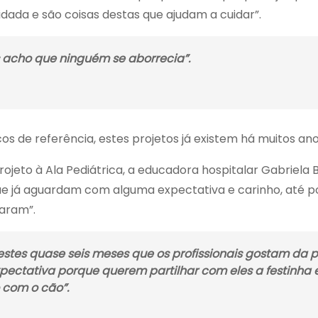
idada e são coisas destas que ajudam a cuidar”.
s acho que ninguém se aborrecia”.
os de referência, estes projetos já existem há muitos ano
eto à Ala Pediátrica, a educadora hospitalar Gabriela B
que já aguardam com alguma expectativa e carinho, até por
aram”.
estes quase seis meses que os profissionais gostam da p
pectativa porque querem partilhar com eles a festinha 
 com o cão”.