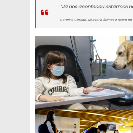
“Já nos aconteceu estarmos no
Catarina Cascais, voluntária Ânimas e tutora da