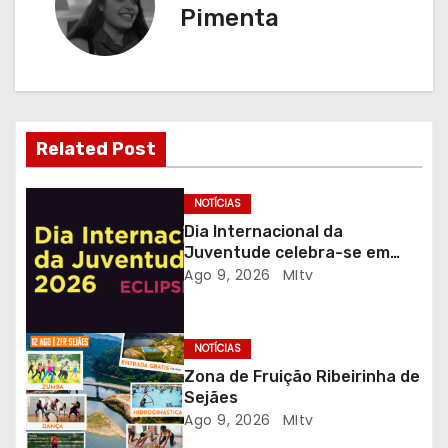
Pimenta
g
a
ç
Related Post
ã
o
NOTÍCIAS
Dia Internacional da
d
Juventude celebra-se em
Gaia com desporto, música e
Ago 9, 2026
MItv
e
observação do eclipse solar
a
NOTÍCIAS
r
Zona de Fruição Ribeirinha de
Sejães
t
Ago 9, 2026
MItv