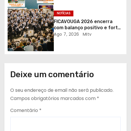
i
g
NOTÍCIAS
FICAVOUGA 2026 encerra
o
com balanço positivo e forte
adesão da comunidade
Ago 7, 2026
MItv
s
Deixe um comentário
O seu endereço de email não será publicado.
Campos obrigatórios marcados com
*
Comentário
*