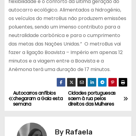
flexibilidade e o conforto da última geração do
autocarro ecológico. Alimentados a hidrogénio,
os veículos do metroBus não produzem emissões
poluentes, sendo um imenso contributo para a
neutralidade carbónica e para o cumprimento
das metas das Nações Unidas.” O metroBus vai
fazer a ligação Boavista – Império em apenas 12
minutos e a viagem entre a Boavista e a
Anémona terá uma duração de 17 minutos.
Autocarros anfíbios
Cidades portuguesas
N
chegaram a Gaia esta
saem à rua pelos
semana
direitos das Mulheres
a
v
By
Rafaela
e