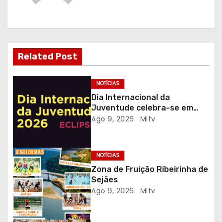
g
a
ç
Related Post
ã
o
NOTÍCIAS
Dia Internacional da
d
Juventude celebra-se em
Gaia com desporto, música e
Ago 9, 2026
MItv
e
observação do eclipse solar
a
NOTÍCIAS
r
Zona de Fruição Ribeirinha de
Sejães
t
Ago 9, 2026
MItv
i