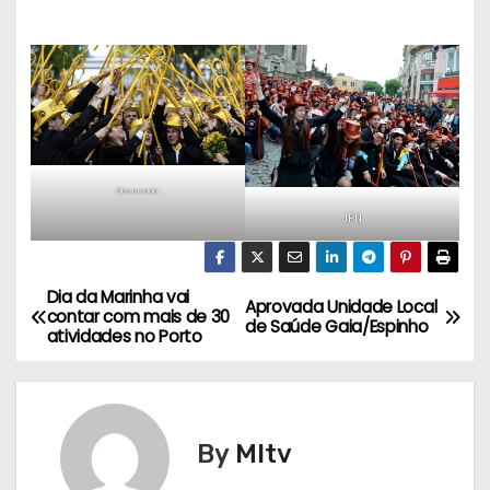
Observador
JPN
Dia da Marinha vai
N
Aprovada Unidade Local
contar com mais de 30
de Saúde Gaia/Espinho
atividades no Porto
a
v
e
By
MItv