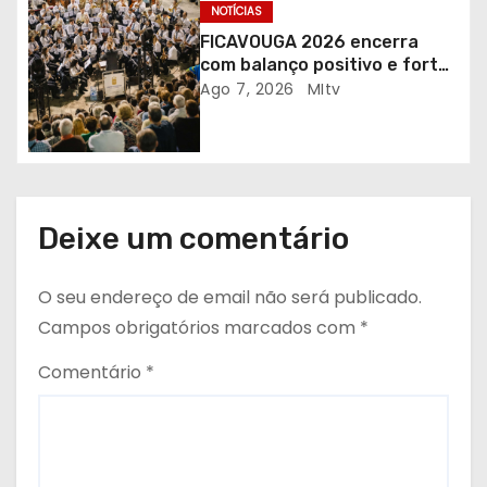
g
NOTÍCIAS
FICAVOUGA 2026 encerra
o
com balanço positivo e forte
adesão da comunidade
Ago 7, 2026
MItv
s
Deixe um comentário
O seu endereço de email não será publicado.
Campos obrigatórios marcados com
*
Comentário
*