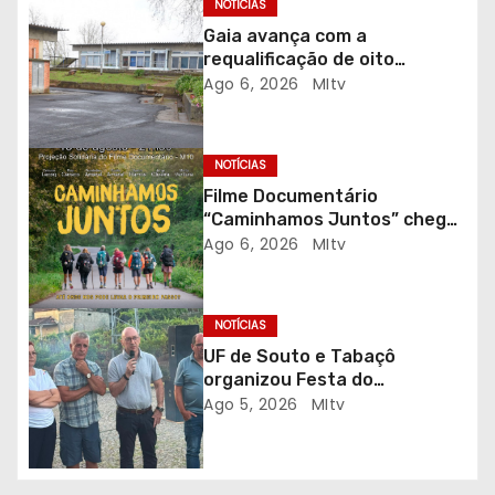
o
NOTÍCIAS
Gaia avança com a
d
requalificação de oito
escolas prioritárias
Ago 6, 2026
MItv
e
a
NOTÍCIAS
r
Filme Documentário
“Caminhamos Juntos” chega
t
ao Auditório do C.E.R. Vagos
Ago 6, 2026
MItv
em sessão solidária
i
g
NOTÍCIAS
UF de Souto e Tabaçô
o
organizou Festa do
Emigrante
Ago 5, 2026
MItv
s