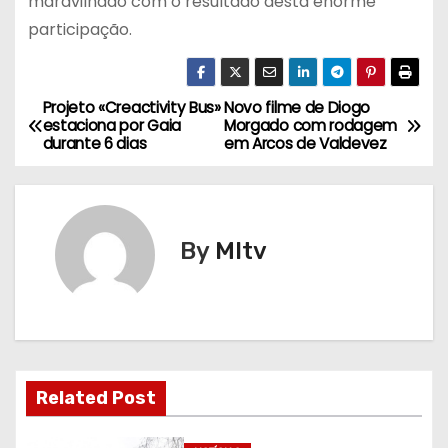
maravilhado com o resultado desta enorme
participação.
Projeto «Creactivity Bus»
Novo filme de Diogo
N
estaciona por Gaia
Morgado com rodagem
durante 6 dias
em Arcos de Valdevez
a
v
e
By
MItv
g
a
ç
Related Post
ã