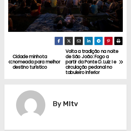
Volta a tradição na noite
N
Cidade minhota
de São João: Fogo a
nomeada para melhor
partir da Ponte D. Luiz I e
a
destino turístico
circulação pedonal no
tabuleiro inferior
v
e
g
By
MItv
a
ç