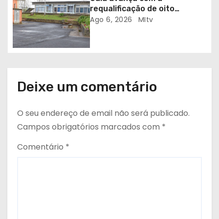
requalificação de oito
s
escolas prioritárias
Ago 6, 2026
MItv
Deixe um comentário
O seu endereço de email não será publicado.
Campos obrigatórios marcados com
*
Comentário
*