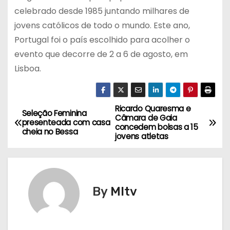
celebrado desde 1985 juntando milhares de
jovens católicos de todo o mundo. Este ano,
Portugal foi o país escolhido para acolher o
evento que decorre de 2 a 6 de agosto, em
Lisboa.
Ricardo Quaresma e
N
Seleção Feminina
Câmara de Gaia
presenteada com casa
concedem bolsas a 15
a
cheia no Bessa
jovens atletas
v
e
By
MItv
g
a